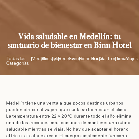
Vida saludable en Medellín: tu
santuario de bienestar en Binn Hotel
Todas las
|
Medellín
|
Lifestyle
|
Lujo
|
Recetas
|
Eventos
|
Bienestar
|
Bodas
|
Gastronomía
|
Turismo
|
Viajes
Categorías
Medellín tiene una ventaja que pocos destinos urbanos
pueden ofrecer al viajero que cuida su bienestar: el clima.
La temperatura entre 22 y 28°C durante todo el año elimina
una de las fricciones más comunes de mantener una rutina
saludable mientras se viaja. No hay que adaptar el horario
al frío ni al calor extremo. El cuerpo simplemente funciona