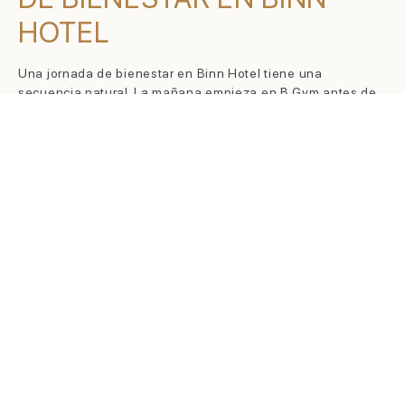
HOTEL
Una jornada de bienestar en Binn Hotel tiene una
secuencia natural. La mañana empieza en B Gym antes de
las 8:00 a.m. o con desayuno en La Makha desde las 6:00
a.m. La mañana media en B Coffee para quien trabaja
remoto. La tarde en B Wellness con turco, jacuzzi y piscina.
La noche en La Makha o con room service en la suite. El
cierre en Etro Rooftop si la noche lo pide.
Todo en el mismo edificio, sin gestionar logística entre un
espacio y otro. Para más información sobre
ACTIVIDADES
DE BIENESTAR EN MEDELLÍN
más allá del hotel, el equipo
de conserjería puede orientarte sobre opciones en El
Poblado y la ciudad.
PREGUNTAS FRECUENTES
SOBRE BIENESTAR EN BINN