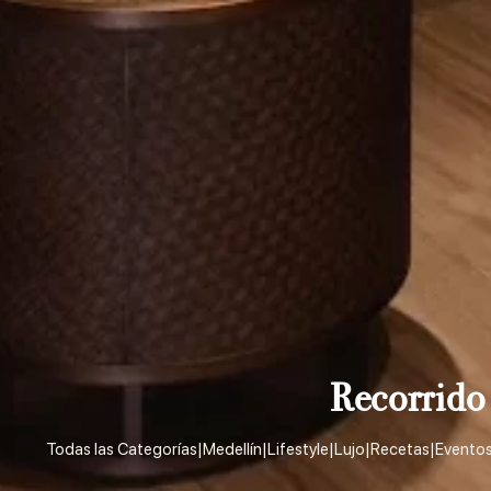
Recorrido
Todas las Categorías
|
Medellín
|
Lifestyle
|
Lujo
|
Recetas
|
Evento