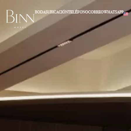
BODAS
UBICACIÓN
TELÉFONO
CORREO
WHATSAPP