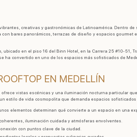
ibrantes, creativas y gastronómicas de Latinoamérica. Dentro de 
a con bares panorámicos, terrazas de diseño y espacios gourmet 
p, ubicado en el piso 16 del Binn Hotel, en la Carrera 25 #10-51, T
 se ha convertido en uno de los espacios más sofisticados de Mede
 ROOFTOP EN MEDELLÍN
 ofrece vistas escénicas y una iluminación nocturna particular qu
un estilo de vida cosmopolita que demanda espacios sofisticados 
lgunos elementos determinan qué convierte a un espacio en una e
 coherentes, iluminación cuidada y atmósferas envolventes.
y conexión con puntos clave de la ciudad.
ingredientes locales y propuestas culinarias curadas.