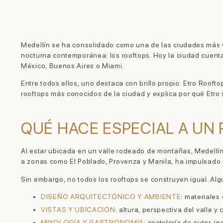
Medellín se ha consolidado como una de las ciudades más v
nocturna contemporánea: los rooftops. Hoy la ciudad cuent
México, Buenos Aires o Miami.
Entre todos ellos, uno destaca con brillo propio: Etro Roofto
rooftops más conocidos de la ciudad y explica por qué Etro
QUÉ HACE ESPECIAL A UN
Al estar ubicada en un valle rodeado de montañas, Medellín
a zonas como El Poblado, Provenza y Manila, ha impulsado 
Sin embargo, no todos los rooftops se construyen igual. A
DISEÑO ARQUITECTÓNICO Y AMBIENTE
: materiales
VISTAS Y UBICACIÓN
: altura, perspectiva del valle 
MIXOLOGÍA Y GASTRONOMÍA
: coctelería de autor, 