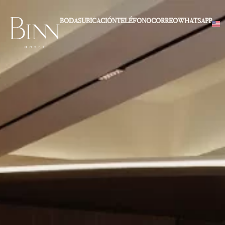
BODAS
UBICACIÓN
TELÉFONO
CORREO
WHATSAPP