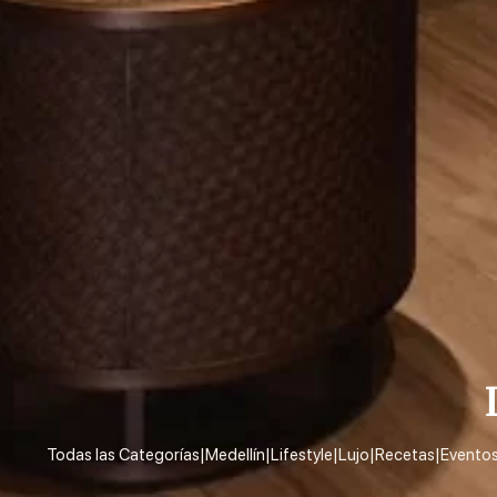
Todas las Categorías
|
Medellín
|
Lifestyle
|
Lujo
|
Recetas
|
Evento