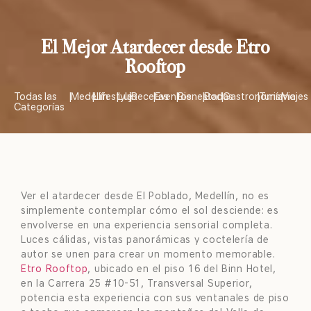
El Mejor Atardecer desde Etro
Rooftop
Todas las
|
Medellín
|
Lifestyle
|
Lujo
|
Recetas
|
Eventos
|
Bienestar
|
Bodas
|
Gastronomía
|
Turismo
|
Viajes
Categorías
Ver el atardecer desde El Poblado, Medellín, no es
simplemente contemplar cómo el sol desciende: es
envolverse en una experiencia sensorial completa.
Luces cálidas, vistas panorámicas y coctelería de
autor se unen para crear un momento memorable.
Etro Rooftop
, ubicado en el piso 16 del Binn Hotel,
en la Carrera 25 #10-51, Transversal Superior,
potencia esta experiencia con sus ventanales de piso