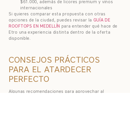
$61.000, además de licores premium y vinos
internacionales
Si quieres comparar esta propuesta con otras
opciones de la ciudad, puedes revisar la
GUÍA DE
ROOFTOPS EN MEDELLÍN
para entender qué hace de
Etro una experiencia distinta dentro de la oferta
disponible.
CONSEJOS PRÁCTICOS
PARA EL ATARDECER
PERFECTO
Algunas recomendaciones para aprovechar al
máximo tu visita:
LLEGA CON TIEMPO
: asegura un buen lugar
antes de que comience la transformación de la
luz.
PREPARA TU CÁMARA
: la luz suave de esas