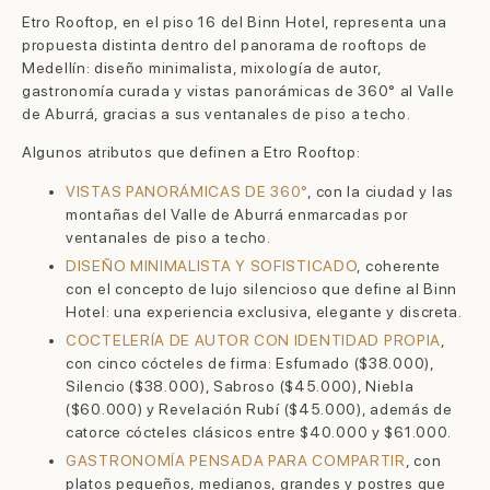
Etro Rooftop, en el piso 16 del Binn Hotel, representa una
propuesta distinta dentro del panorama de rooftops de
Medellín: diseño minimalista, mixología de autor,
gastronomía curada y vistas panorámicas de 360° al Valle
de Aburrá, gracias a sus ventanales de piso a techo.
Algunos atributos que definen a Etro Rooftop:
VISTAS PANORÁMICAS DE 360°
, con la ciudad y las
montañas del Valle de Aburrá enmarcadas por
ventanales de piso a techo.
DISEÑO MINIMALISTA Y SOFISTICADO
, coherente
con el concepto de lujo silencioso que define al Binn
Hotel: una experiencia exclusiva, elegante y discreta.
COCTELERÍA DE AUTOR CON IDENTIDAD PROPIA
,
con cinco cócteles de firma: Esfumado ($38.000),
Silencio ($38.000), Sabroso ($45.000), Niebla
($60.000) y Revelación Rubí ($45.000), además de
catorce cócteles clásicos entre $40.000 y $61.000.
GASTRONOMÍA PENSADA PARA COMPARTIR
, con
platos pequeños, medianos, grandes y postres que