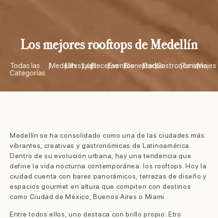
Los mejores rooftops de Medellín
Todas las
|
Medellín
|
Lifestyle
|
Lujo
|
Recetas
|
Eventos
|
Bienestar
|
Bodas
|
Gastronomía
|
Turismo
|
Viajes
Categorías
Medellín se ha consolidado como una de las ciudades más
vibrantes, creativas y gastronómicas de Latinoamérica.
Dentro de su evolución urbana, hay una tendencia que
define la vida nocturna contemporánea: los rooftops. Hoy la
ciudad cuenta con bares panorámicos, terrazas de diseño y
espacios gourmet en altura que compiten con destinos
como Ciudad de México, Buenos Aires o Miami.
Entre todos ellos, uno destaca con brillo propio: Etro