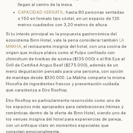
llegan al centro de la mesa.
CAPACIDAD VERSÁTIL
: hasta 80 personas sentadas
o 150 en formato tipo cóctel, en un espacio de 120
metros cuadrados con 3,20 metros de altura.
Si tu interés principal es la propuesta gastronómica del
ecosistema Binn Hotel, vale la pena considerar también
LA
MAKHA
, el restaurante insignia del hotel, con una cocina de
origen que incluye platos como el Pulpo confitado con
chimichurri de hierbas de azotea ($135.000) o el Rib Eye al
Grill de Certified Angus Beef ($275.000), además de un
menú degustación pensado para una persona, con opción
de maridaje desde $330.000. La Makha comparte la misma
filosofía de ingredientes frescos y presentación cuidada
que caracteriza a Etro Rooftop.
Etro Rooftop es particularmente reconocido como uno de
los espacios más apropiados para celebraciones íntimas y
románticas dentro de la oferta de Binn Hotel, siendo uno de
los venues insignia del hotel para experiencias de pareja,
con un enfoque claro en momentos especiales que
conectan emocionalmente.