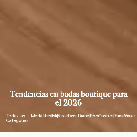
Tendencias en bodas boutique para
el 2026
Todas las
|
Medellín
|
Lifestyle
|
Lujo
|
Recetas
|
Eventos
|
Bienestar
|
Bodas
|
Gastronomía
|
Turismo
|
Viajes
Categorías