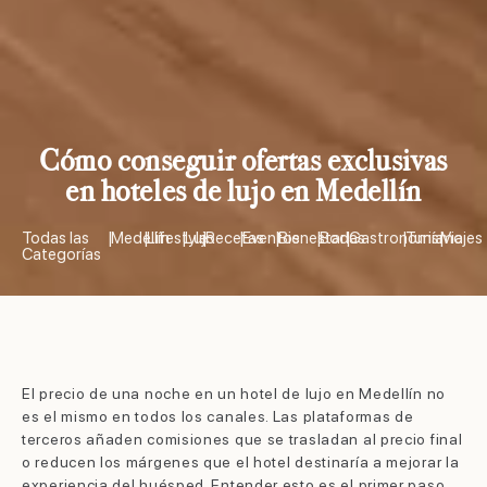
Cómo conseguir ofertas exclusivas
en hoteles de lujo en Medellín
Todas las
|
Medellín
|
Lifestyle
|
Lujo
|
Recetas
|
Eventos
|
Bienestar
|
Bodas
|
Gastronomía
|
Turismo
|
Viajes
Categorías
El precio de una noche en un hotel de lujo en Medellín no
es el mismo en todos los canales. Las plataformas de
terceros añaden comisiones que se trasladan al precio final
o reducen los márgenes que el hotel destinaría a mejorar la
experiencia del huésped. Entender esto es el primer paso