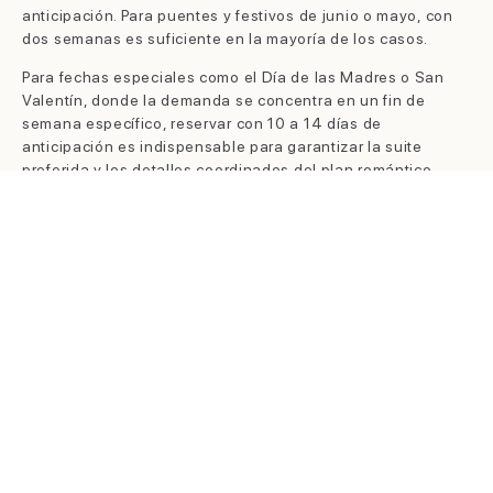
anticipación. Para puentes y festivos de junio o mayo, con
dos semanas es suficiente en la mayoría de los casos.
Para fechas especiales como el Día de las Madres o San
Valentín, donde la demanda se concentra en un fin de
semana específico, reservar con 10 a 14 días de
anticipación es indispensable para garantizar la suite
preferida y los detalles coordinados del plan romántico.
PREGUNTAS FRECUENTES
SOBRE RESERVAS
DIRECTAS EN HOTELES DE
LUJO EN MEDELLÍN
¿ES MÁS BARATO RESERVAR
DIRECTAMENTE CON BINN