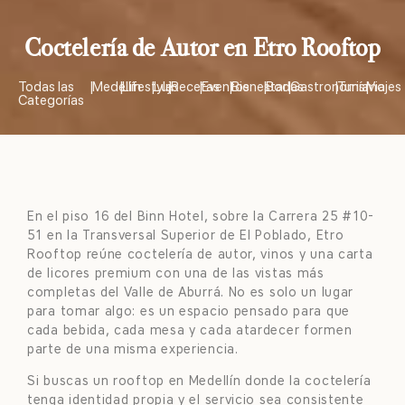
Coctelería de Autor en Etro Rooftop
Todas las
|
Medellín
|
Lifestyle
|
Lujo
|
Recetas
|
Eventos
|
Bienestar
|
Bodas
|
Gastronomía
|
Turismo
|
Viajes
Categorías
En el piso 16 del Binn Hotel, sobre la Carrera 25 #10-
51 en la Transversal Superior de El Poblado, Etro
Rooftop reúne coctelería de autor, vinos y una carta
de licores premium con una de las vistas más
completas del Valle de Aburrá. No es solo un lugar
para tomar algo: es un espacio pensado para que
cada bebida, cada mesa y cada atardecer formen
parte de una misma experiencia.
Si buscas un rooftop en Medellín donde la coctelería
tenga identidad propia y el servicio sea consistente