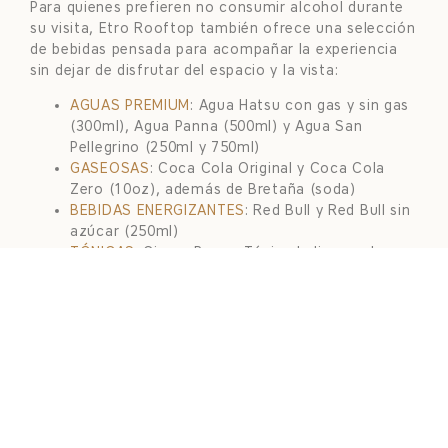
Para quienes prefieren no consumir alcohol durante
su visita, Etro Rooftop también ofrece una selección
de bebidas pensada para acompañar la experiencia
sin dejar de disfrutar del espacio y la vista:
AGUAS PREMIUM
: Agua Hatsu con gas y sin gas
(300ml), Agua Panna (500ml) y Agua San
Pellegrino (250ml y 750ml)
GASEOSAS
: Coca Cola Original y Coca Cola
Zero (10oz), además de Bretaña (soda)
BEBIDAS ENERGIZANTES
: Red Bull y Red Bull sin
azúcar (250ml)
TÓNICAS
: Ginger Beer y Tónica Indian, ambas
de la marca Mil 976
GATORADE
(500ml), para quienes buscan una
opción hidratante
Esta carta de bebidas sin alcohol convierte a Etro
Rooftop en una opción viable también para quienes
acompañan a otros comensales o simplemente
prefieren disfrutar de las vistas y la gastronomía sin
necesidad de coctelería alcohólica.