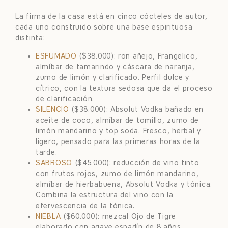
La firma de la casa está en cinco cócteles de autor,
cada uno construido sobre una base espirituosa
distinta:
ESFUMADO
($38.000): ron añejo, Frangelico,
almíbar de tamarindo y cáscara de naranja,
zumo de limón y clarificado. Perfil dulce y
cítrico, con la textura sedosa que da el proceso
de clarificación.
SILENCIO
($38.000): Absolut Vodka bañado en
aceite de coco, almíbar de tomillo, zumo de
limón mandarino y top soda. Fresco, herbal y
ligero, pensado para las primeras horas de la
tarde.
SABROSO
($45.000): reducción de vino tinto
con frutos rojos, zumo de limón mandarino,
almíbar de hierbabuena, Absolut Vodka y tónica.
Combina la estructura del vino con la
efervescencia de la tónica.
NIEBLA
($60.000): mezcal Ojo de Tigre
elaborado con agave espadín de 8 años,