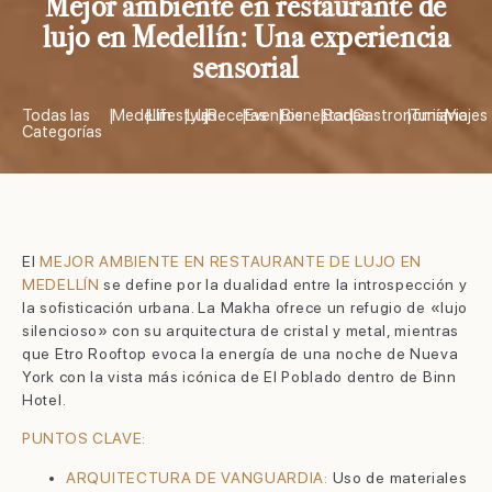
Mejor ambiente en restaurante de
lujo en Medellín: Una experiencia
sensorial
Todas las
|
Medellín
|
Lifestyle
|
Lujo
|
Recetas
|
Eventos
|
Bienestar
|
Bodas
|
Gastronomía
|
Turismo
|
Viajes
Categorías
El
MEJOR AMBIENTE EN RESTAURANTE DE LUJO EN
MEDELLÍN
se define por la dualidad entre la introspección y
la sofisticación urbana. La Makha ofrece un refugio de «lujo
silencioso» con su arquitectura de cristal y metal, mientras
que Etro Rooftop evoca la energía de una noche de Nueva
York con la vista más icónica de El Poblado dentro de Binn
Hotel.
PUNTOS CLAVE:
ARQUITECTURA DE VANGUARDIA:
Uso de materiales