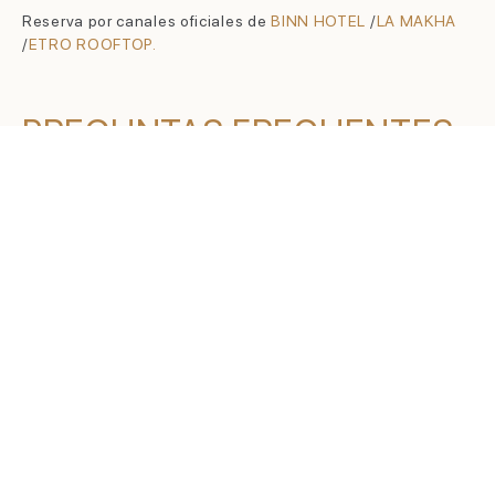
Reserva por canales oficiales de
BINN HOTEL
/
LA MAKHA
/
ETRO ROOFTOP.
PREGUNTAS FRECUENTES
¿CUÁL ES EL MEJOR AMBIENTE
PARA UNA CENA ROMÁNTICA
DE LUJO?
Para una
CENA ROMÁNTICA
, La Makha es la elección
predilecta debido a su concepto de
LUJO SILENCIOSO
. Su
arquitectura de
CRISTAL Y METAL
y su iluminación tenue
crean un entorno de intimidad absoluta, ideal para parejas
que buscan una «cocina de origen» en un espacio privado
y sofisticado.