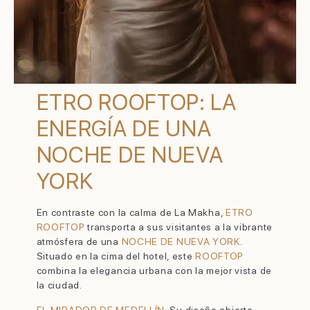
ETRO ROOFTOP: LA
ENERGÍA DE UNA
NOCHE DE NUEVA
YORK
En contraste con la calma de La Makha,
ETRO
ROOFTOP
transporta a sus visitantes a la vibrante
atmósfera de una
NOCHE DE NUEVA YORK
.
Situado en la cima del hotel, este
ROOFTOP
combina la elegancia urbana con la mejor vista de
la ciudad.
EL MIRADOR DE MEDELLÍN:
Su diseño abierto