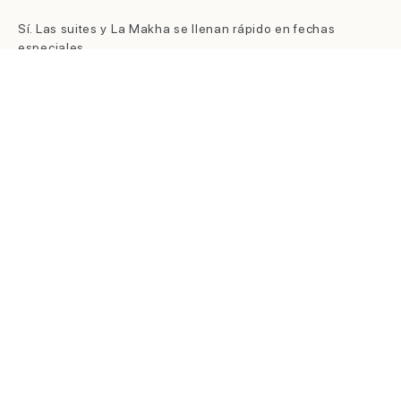
Sí. Las suites y La Makha se llenan rápido en fechas
especiales.
¿CÓMO RESERVO?
reservas@binnhotel.com
o WhatsApp al +57 323 476 1812.
¿ETRO ES SOLO PARA
HUÉSPEDES?
No, está abierto al público. Las instalaciones del hotel son
exclusivas para huéspedes.
¿SE PUEDEN HACER
CELEBRACIONES PRIVADAS?
Sí. La Makha y Etro tienen capacidad para hasta 150