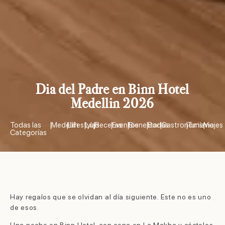
Dia del Padre en Binn Hotel
Medellin 2026
Todas las
|
Medellín
|
Lifestyle
|
Lujo
|
Recetas
|
Eventos
|
Bienestar
|
Bodas
|
Gastronomía
|
Turismo
|
Viajes
Categorías
Hay regalos que se olvidan al día siguiente. Este no es uno
de esos.