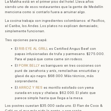
La Makha está en el primer piso del hotel. Lleva años
siendo uno de esos restaurantes que la gente de Medellín
menciona como si contarlo fuera a arruinar algo.
La cocina trabaja con ingredientes colombianos: el Pacífico,
el Caribe, los Andes. Los platos no explican demasiado;
simplemente funcionan.
Tres opciones para papá:
El
RIB EYE AL GRILL
es Certified Angus Beef con
papas infusionadas de trufa y parmesano. $275.000.
Para el papá que come carne sin rodeos.
El
PORK BELLY
es barriguero en tres cocciones con
puré de zanahoria y anís, remolachas encurtidas y
glasé de ajo negro. $68.000. Más técnico, más
sorprendente.
El
ARROZ Y RES
es morrillo estofado con yema
curada en soya y chalaca. $62.000. El plato que
parece simple hasta que llega a la mesa.
Los postres cuestan $35.000 cada uno. El Flan de Coco &
Café es el que más pide la gente, y con razón.