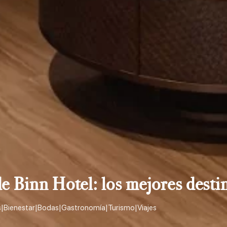
 Binn Hotel: los mejores destin
s
|
Bienestar
|
Bodas
|
Gastronomía
|
Turismo
|
Viajes