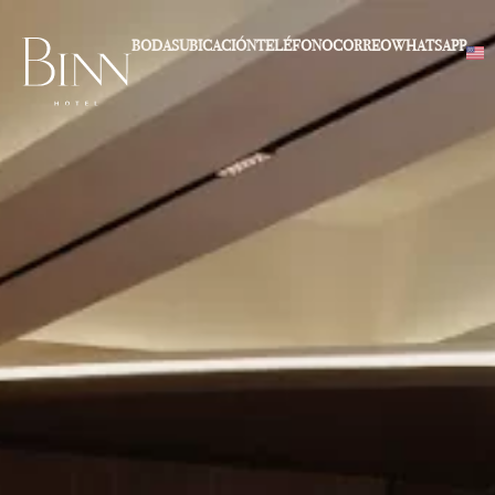
BODAS
UBICACIÓN
TELÉFONO
CORREO
WHATSAPP