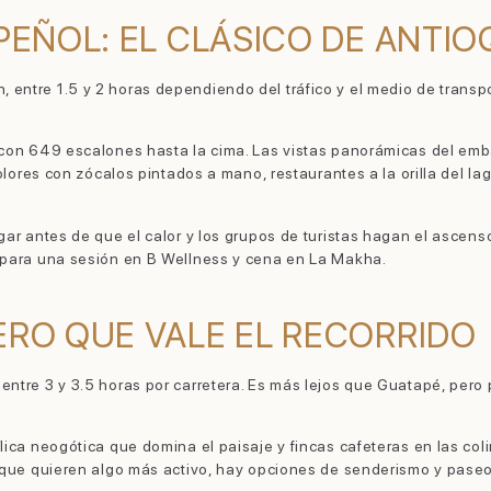
 PEÑOL: EL CLÁSICO DE ANTIO
entre 1.5 y 2 horas dependiendo del tráfico y el medio de transp
con 649 escalones hasta la cima. Las vistas panorámicas del embal
colores con zócalos pintados a mano, restaurantes a la orilla del la
gar antes de que el calor y los grupos de turistas hagan el ascen
o para una sesión en B Wellness y cena en La Makha.
ERO QUE VALE EL RECORRIDO
ntre 3 y 3.5 horas por carretera. Es más lejos que Guatapé, pero p
ílica neogótica que domina el paisaje y fincas cafeteras en las c
s que quieren algo más activo, hay opciones de senderismo y pase