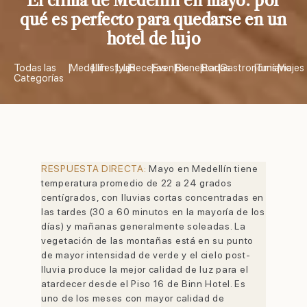
qué es perfecto para quedarse en un
hotel de lujo
Todas las
|
Medellín
|
Lifestyle
|
Lujo
|
Recetas
|
Eventos
|
Bienestar
|
Bodas
|
Gastronomía
|
Turismo
|
Viajes
Categorías
RESPUESTA DIRECTA:
Mayo en Medellín tiene
temperatura promedio de 22 a 24 grados
centígrados, con lluvias cortas concentradas en
las tardes (30 a 60 minutos en la mayoría de los
días) y mañanas generalmente soleadas. La
vegetación de las montañas está en su punto
de mayor intensidad de verde y el cielo post-
lluvia produce la mejor calidad de luz para el
atardecer desde el Piso 16 de Binn Hotel. Es
uno de los meses con mayor calidad de