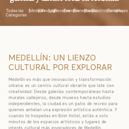
Todas las
|
Medellín
|
Lifestyle
|
Lujo
|
Recetas
|
Eventos
|
Bienestar
|
Bodas
|
Gastronomía
|
Turismo
|
Viajes
Categorías
MEDELLÍN: UN LIENZO
CULTURAL POR EXPLORAR
Medellín es más que innovación y transformación
urbana: es un centro cultural vibrante que late con
creatividad. Desde galerías contemporáneas hasta
murales callejeros, desde museos hasta estudios
independientes, la ciudad es un patio de recreo para
quienes anhelan una expresión artística auténtica. Y
cuando te hospedas en Binn Hotel, estás a solo
minutos de los espacios artísticos y lugares de
interés cultural más inspiradores de Medellín.